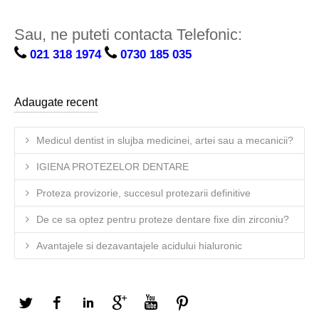
Sau, ne puteti contacta Telefonic:
021 318 1974
0730 185 035
Adaugate recent
Medicul dentist in slujba medicinei, artei sau a mecanicii?
IGIENA PROTEZELOR DENTARE
Proteza provizorie, succesul protezarii definitive
De ce sa optez pentru proteze dentare fixe din zirconiu?
Avantajele si dezavantajele acidului hialuronic
Twitter
Facebook
LinkedIn
Google+
YouTube
Pinterest