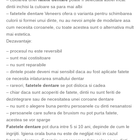
dintii inchisi la culoare sa para mai albi
–
fatetele dentare
Veneers ofera o varianta pentru schimbarea
culorii si formei unui dinte, nu au nevoi ample de modelare asa
cum necesita coroanele, cu toate acestea sunt o alternativa mult
mai estetica.
Dezavantaje:
– procesul nu este reversibil
– sunt mai costisitoare
– nu sunt reparabile
– dintele poate deveni mai sensibil daca au fost aplicate fatete
ce necesita inlaturarea smaltului dentar
– rareori,
fatetele dentare
se pot disloca si cadea
– chiar daca sunt acoperiti de fatete, dintii nu sunt feriti de
dezintegrare sau de necesitatea unei coroane dentare
– nu sunt o alegere buna pentru persoanele cu dinti nesanatosi
– persoanele care sufera de bruxism nu pot purta fatete,
acestea se vor sparge
Fatetele dentare
pot dura intre 5 si 10 ani, depinde de cum le
ingrijiti. Igiena orala buna nu este de neglijat nici in cazul