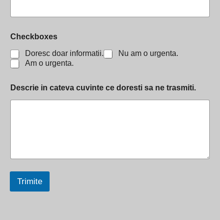
t
e
Checkboxes
Doresc doar informatii.
Nu am o urgenta.
Am o urgenta.
Descrie in cateva cuvinte ce doresti sa ne trasmiti.
Trimite