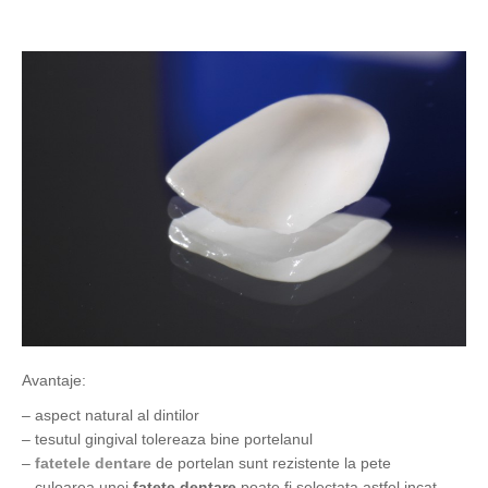
Avantaje:
– aspect natural al dintilor
– tesutul gingival tolereaza bine portelanul
–
fatetele dentare
de portelan sunt rezistente la pete
– culoarea unei
fatete dentare
poate fi selectata astfel incat