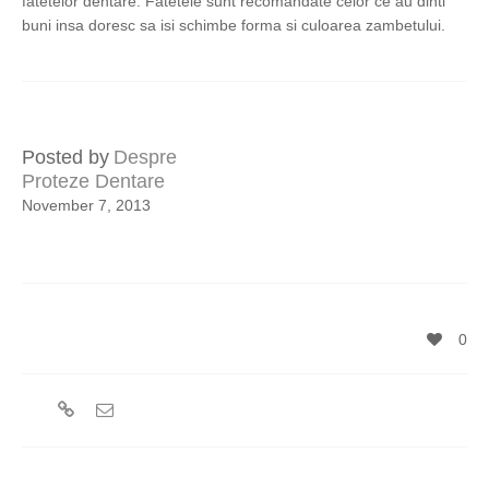
fatetelor dentare. Fatetele sunt recomandate celor ce au dinti
buni insa doresc sa isi schimbe forma si culoarea zambetului.
Posted by
Despre
Proteze Dentare
November 7, 2013
0