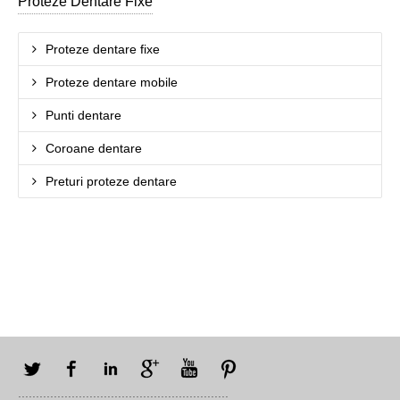
Proteze Dentare Fixe
Proteze dentare fixe
Proteze dentare mobile
Punti dentare
Coroane dentare
Preturi proteze dentare
Twitter
Facebook
LinkedIn
Google+
YouTube
Pinterest
...........................................................