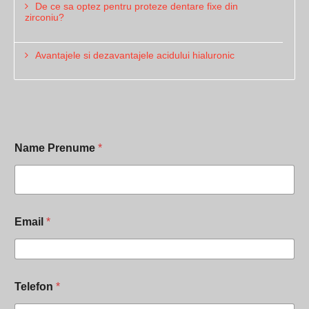
De ce sa optez pentru proteze dentare fixe din
zirconiu?
Avantajele si dezavantajele acidului hialuronic
Name Prenume
*
*
c
a
t
e
v
Email
*
a
c
u
v
i
Telefon
*
n