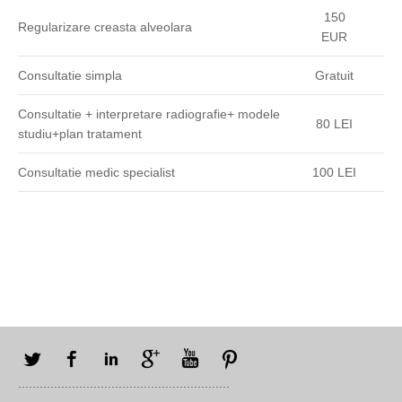
150
Regularizare creasta alveolara
EUR
Consultatie simpla
Gratuit
Consultatie + interpretare radiografie+ modele
80 LEI
studiu+plan tratament
Consultatie medic specialist
100 LEI
Twitter
Facebook
LinkedIn
Google+
YouTube
Pinterest
...........................................................