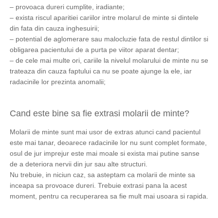
– provoaca dureri cumplite, iradiante;
– exista riscul aparitiei cariilor intre molarul de minte si dintele
din fata din cauza inghesuirii;
– potential de aglomerare sau malocluzie fata de restul dintilor si
obligarea pacientului de a purta pe viitor aparat dentar;
– de cele mai multe ori, cariile la nivelul molarului de minte nu se
trateaza din cauza faptului ca nu se poate ajunge la ele, iar
radacinile lor prezinta anomalii;
Cand este bine sa fie extrasi molarii de minte?
Molarii de minte sunt mai usor de extras atunci cand pacientul
este mai tanar, deoarece radacinile lor nu sunt complet formate,
osul de jur imprejur este mai moale si exista mai putine sanse
de a deteriora nervii din jur sau alte structuri.
Nu trebuie, in niciun caz, sa asteptam ca molarii de minte sa
inceapa sa provoace dureri. Trebuie extrasi pana la acest
moment, pentru ca recuperarea sa fie mult mai usoara si rapida.