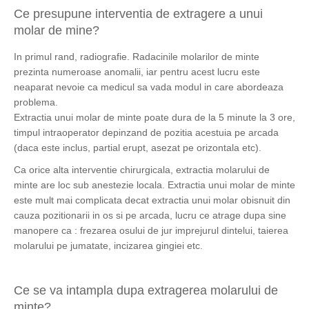
Ce presupune interventia de extragere a unui
molar de mine?
In primul rand, radiografie. Radacinile molarilor de minte
prezinta numeroase anomalii, iar pentru acest lucru este
neaparat nevoie ca medicul sa vada modul in care abordeaza
problema.
Extractia unui molar de minte poate dura de la 5 minute la 3 ore,
timpul intraoperator depinzand de pozitia acestuia pe arcada
(daca este inclus, partial erupt, asezat pe orizontala etc).
Ca orice alta interventie chirurgicala, extractia molarului de
minte are loc sub anestezie locala. Extractia unui molar de minte
este mult mai complicata decat extractia unui molar obisnuit din
cauza pozitionarii in os si pe arcada, lucru ce atrage dupa sine
manopere ca : frezarea osului de jur imprejurul dintelui, taierea
molarului pe jumatate, incizarea gingiei etc.
Ce se va intampla dupa extragerea molarului de
minte?