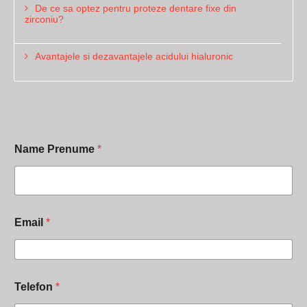
De ce sa optez pentru proteze dentare fixe din
zirconiu?
Avantajele si dezavantajele acidului hialuronic
Name Prenume
*
Email
*
s
a
c
e
n
Telefon
*
e