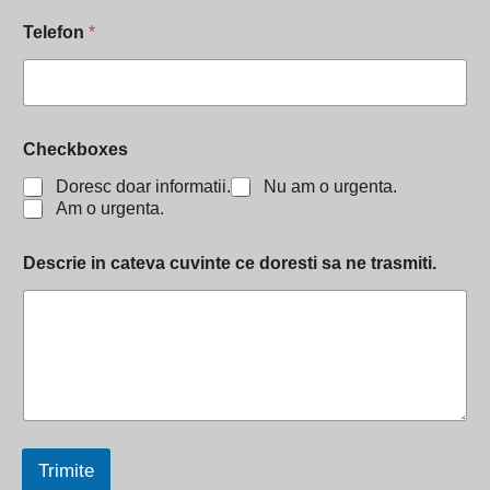
e
Telefon
*
c
k
b
o
x
e
Checkboxes
s
c
Doresc doar informatii.
Nu am o urgenta.
e
Am o urgenta.
Descrie in cateva cuvinte ce doresti sa ne trasmiti.
Trimite