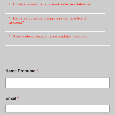
Proteza provizorie, succesul protezarii definitive
De ce sa optez pentru proteze dentare fixe din
zirconiu?
Avantajele si dezavantajele acidului hialuronic
Name Prenume
*
Email
*
i
n
C
h