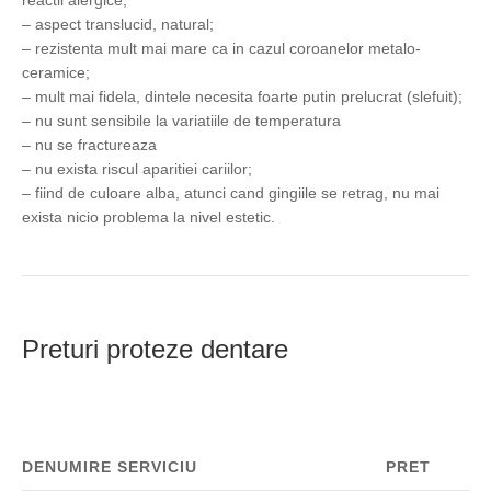
reactii alergice;
– aspect translucid, natural;
– rezistenta mult mai mare ca in cazul coroanelor metalo-
ceramice;
– mult mai fidela, dintele necesita foarte putin prelucrat (slefuit);
– nu sunt sensibile la variatiile de temperatura
– nu se fractureaza
– nu exista riscul aparitiei cariilor;
– fiind de culoare alba, atunci cand gingiile se retrag, nu mai
exista nicio problema la nivel estetic.
Preturi proteze dentare
DENUMIRE SERVICIU
PRET